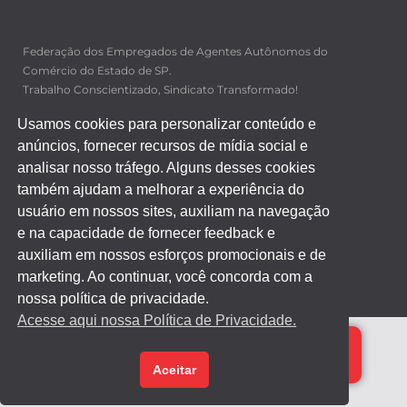
Federação dos Empregados de Agentes Autônomos do
Comércio do Estado de SP.
Trabalho Conscientizado, Sindicato Transformado!
Rua Gaspar Lourenco, 514
Usamos cookies para personalizar conteúdo e
Vila Mariana – CEP: 04107-001
anúncios, fornecer recursos de mídia social e
Sao Paulo – Sao Paulo
Tel/Fax: (11) 5085-4142
analisar nosso tráfego. Alguns desses cookies
também ajudam a melhorar a experiência do
usuário em nossos sites, auxiliam na navegação
MAPA DO SITE
e na capacidade de fornecer feedback e
auxiliam em nossos esforços promocionais e de
FALE CONOSCO
marketing. Ao continuar, você concorda com a
nossa política de privacidade.
Desenvolvido por Direta Sistemas /
Designed by Freepik
Acesse aqui nossa Política de Privacidade.
Aceitar