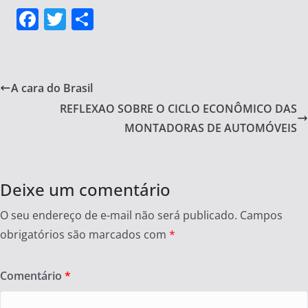
F
T
S
a
w
h
c
itt
ar
e
er
e
A cara do Brasil
b
REFLEXAO SOBRE O CICLO ECONÔMICO DAS
o
MONTADORAS DE AUTOMÓVEIS
o
k
Deixe um comentário
O seu endereço de e-mail não será publicado.
Campos
obrigatórios são marcados com
*
Comentário
*