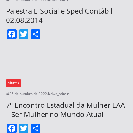
Palestra E-Social e Sped Contábil –
02.08.2014
F
T
S
a
w
h
c
itt
ar
e
er
e
b
o
VÍDEOS
o
25 de outubro de 2022
dwd_admin
k
7º Encontro Estadual da Mulher EAA
– Ser Mulher no Mundo Atual
F
T
S