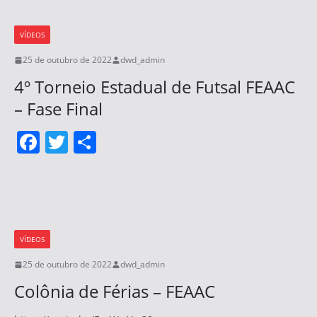
b
o
VÍDEOS
o
25 de outubro de 2022
dwd_admin
k
4º Torneio Estadual de Futsal FEAAC
– Fase Final
F
T
S
a
w
h
c
itt
ar
e
er
e
b
VÍDEOS
o
25 de outubro de 2022
dwd_admin
o
Colônia de Férias – FEAAC
k