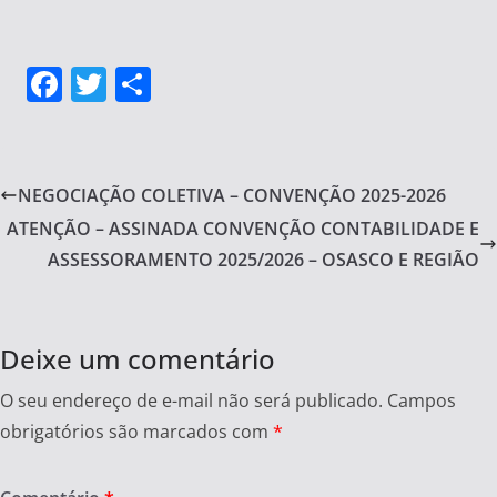
F
T
S
a
w
h
c
itt
ar
e
er
e
NEGOCIAÇÃO COLETIVA – CONVENÇÃO 2025-2026
b
ATENÇÃO – ASSINADA CONVENÇÃO CONTABILIDADE E
o
ASSESSORAMENTO 2025/2026 – OSASCO E REGIÃO
o
k
Deixe um comentário
O seu endereço de e-mail não será publicado.
Campos
obrigatórios são marcados com
*