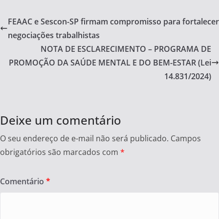
c
itt
ar
e
er
e
FEAAC e Sescon-SP firmam compromisso para fortalecer
b
negociações trabalhistas
o
NOTA DE ESCLARECIMENTO – PROGRAMA DE
o
PROMOÇÃO DA SAÚDE MENTAL E DO BEM-ESTAR (Lei
14.831/2024)
k
Deixe um comentário
O seu endereço de e-mail não será publicado.
Campos
obrigatórios são marcados com
*
Comentário
*