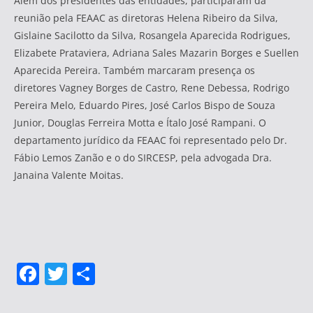
Além dos presidentes das entidades, participaram da
reunião pela FEAAC as diretoras Helena Ribeiro da Silva,
Gislaine Sacilotto da Silva, Rosangela Aparecida Rodrigues,
Elizabete Prataviera, Adriana Sales Mazarin Borges e Suellen
Aparecida Pereira. Também marcaram presença os
diretores Vagney Borges de Castro, Rene Debessa, Rodrigo
Pereira Melo, Eduardo Pires, José Carlos Bispo de Souza
Junior, Douglas Ferreira Motta e Ítalo José Rampani. O
departamento jurídico da FEAAC foi representado pelo Dr.
Fábio Lemos Zanão e o do SIRCESP, pela advogada Dra.
Janaina Valente Moitas.
F
T
S
a
w
h