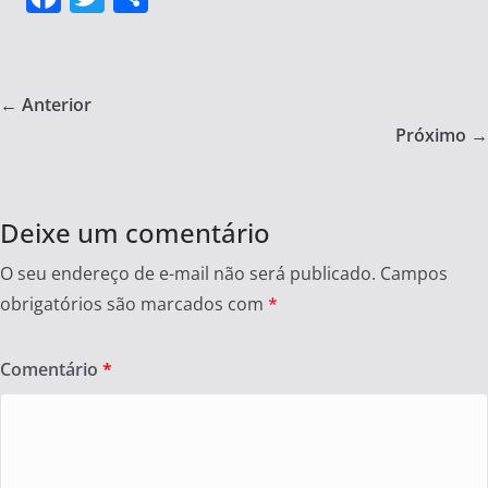
a
w
h
c
itt
ar
e
er
e
← Anterior
b
Próximo →
o
o
Deixe um comentário
k
O seu endereço de e-mail não será publicado.
Campos
obrigatórios são marcados com
*
Comentário
*