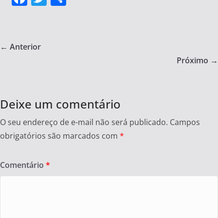
a
w
h
c
itt
ar
e
er
e
← Anterior
b
Próximo →
o
o
Deixe um comentário
k
O seu endereço de e-mail não será publicado.
Campos
obrigatórios são marcados com
*
Comentário
*