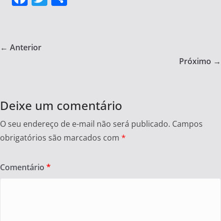
a
w
h
c
itt
ar
e
er
e
← Anterior
b
Próximo →
o
o
Deixe um comentário
k
O seu endereço de e-mail não será publicado.
Campos
obrigatórios são marcados com
*
Comentário
*