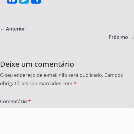
a
w
h
c
itt
ar
e
er
e
← Anterior
b
Próximo →
o
o
Deixe um comentário
k
O seu endereço de e-mail não será publicado.
Campos
obrigatórios são marcados com
*
Comentário
*