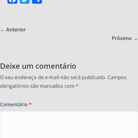
a
w
h
c
itt
ar
e
er
e
← Anterior
b
Próximo →
o
o
Deixe um comentário
k
O seu endereço de e-mail não será publicado.
Campos
obrigatórios são marcados com
*
Comentário
*