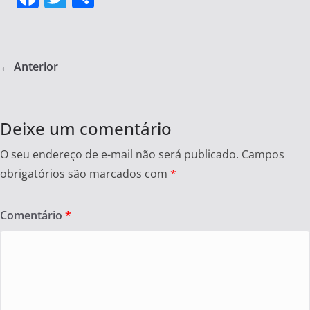
a
w
h
c
itt
ar
e
er
e
← Anterior
b
o
o
Deixe um comentário
k
O seu endereço de e-mail não será publicado.
Campos
obrigatórios são marcados com
*
Comentário
*