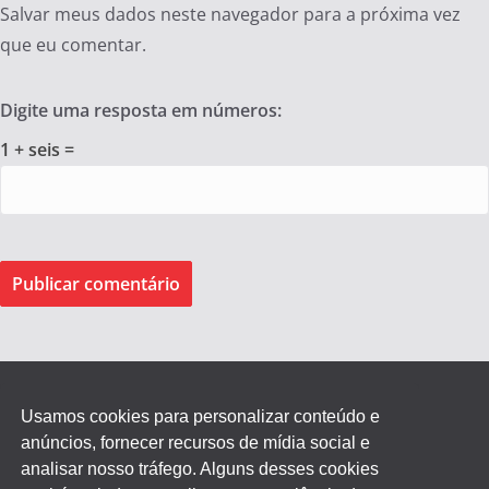
Salvar meus dados neste navegador para a próxima vez
que eu comentar.
Digite uma resposta em números:
1 + seis =
Usamos cookies para personalizar conteúdo e
anúncios, fornecer recursos de mídia social e
Federação dos Empregados de Agentes Autônomos do
analisar nosso tráfego. Alguns desses cookies
Comércio do Estado de SP.