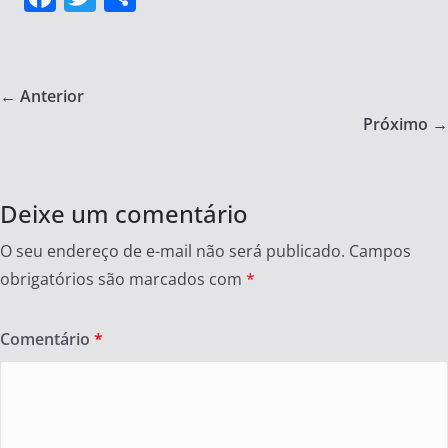
a
w
h
c
itt
ar
e
er
e
← Anterior
b
Próximo →
o
o
Deixe um comentário
k
O seu endereço de e-mail não será publicado.
Campos
obrigatórios são marcados com
*
Comentário
*