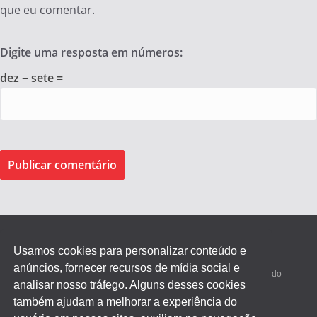
que eu comentar.
Digite uma resposta em números:
dez − sete =
Usamos cookies para personalizar conteúdo e
anúncios, fornecer recursos de mídia social e
Federação dos Empregados de Agentes Autônomos do Comércio do
analisar nosso tráfego. Alguns desses cookies
Estado de SP.
também ajudam a melhorar a experiência do
Trabalho Conscientizado, Sindicato Transformado!