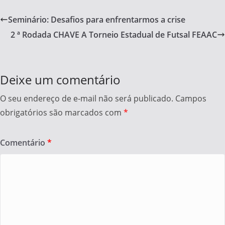
c
itt
ar
e
er
e
Seminário: Desafios para enfrentarmos a crise
b
2 ª Rodada CHAVE A Torneio Estadual de Futsal FEAAC
o
o
k
Deixe um comentário
O seu endereço de e-mail não será publicado.
Campos
obrigatórios são marcados com
*
Comentário
*