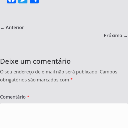
a
w
h
c
itt
ar
e
er
e
← Anterior
b
Próximo →
o
o
Deixe um comentário
k
O seu endereço de e-mail não será publicado.
Campos
obrigatórios são marcados com
*
Comentário
*