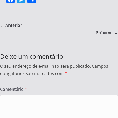
a
w
h
c
itt
ar
e
er
e
← Anterior
b
Próximo →
o
o
Deixe um comentário
k
O seu endereço de e-mail não será publicado.
Campos
obrigatórios são marcados com
*
Comentário
*