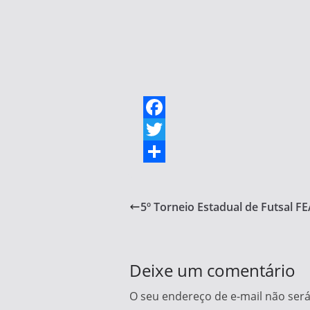
F
a
T
c
w
S
e
i
h
5º Torneio Estadual de Futsal F
b
t
a
o
t
r
o
e
e
Deixe um comentário
k
r
O seu endereço de e-mail não será