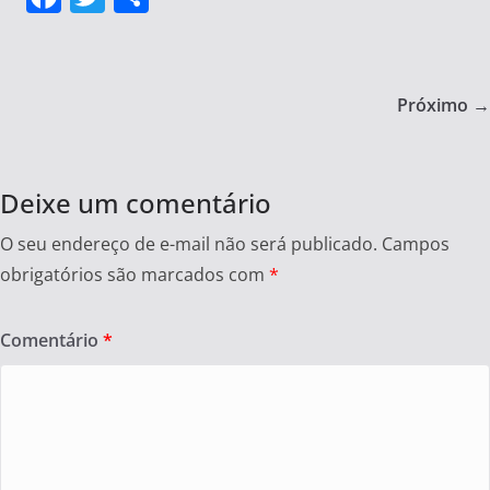
a
w
h
c
itt
ar
e
er
e
Próximo →
b
o
o
Deixe um comentário
k
O seu endereço de e-mail não será publicado.
Campos
obrigatórios são marcados com
*
Comentário
*