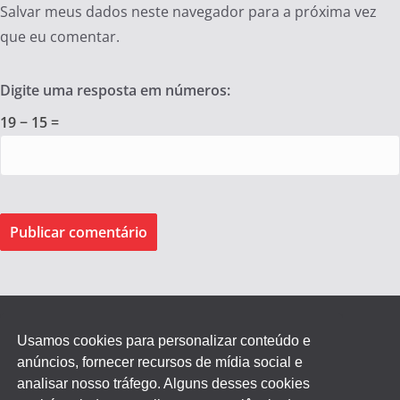
Salvar meus dados neste navegador para a próxima vez
que eu comentar.
Digite uma resposta em números:
19 − 15 =
Usamos cookies para personalizar conteúdo e
anúncios, fornecer recursos de mídia social e
Federação dos Empregados de Agentes Autônomos do
analisar nosso tráfego. Alguns desses cookies
Comércio do Estado de SP.