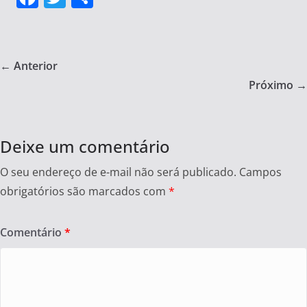
a
w
h
c
itt
ar
e
er
e
← Anterior
b
Próximo →
o
o
Deixe um comentário
k
O seu endereço de e-mail não será publicado.
Campos
obrigatórios são marcados com
*
Comentário
*