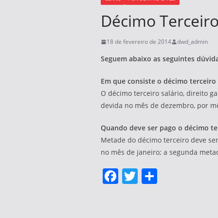
Décimo Terceiro
18 de fevereiro de 2014
dwd_admin
Seguem abaixo as seguintes dúvida
Em que consiste o décimo terceiro 
O décimo terceiro salário, direito 
devida no mês de dezembro, por mês
Quando deve ser pago o décimo ter
Metade do décimo terceiro deve ser
no mês de janeiro; a segunda meta
F
T
S
a
w
h
c
itt
ar