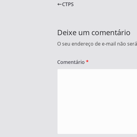
e
er
e
CTPS
b
o
o
Deixe um comentário
k
O seu endereço de e-mail não será
Comentário
*